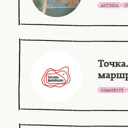
AKTUELL
C
Точка
марш
COMMUNITY