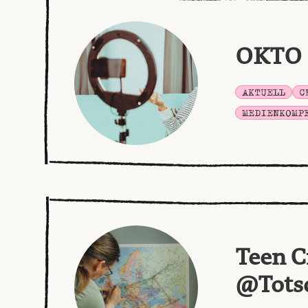
OKTO
AKTUELL
C
MEDIENKOMP
Teen C
@Tots