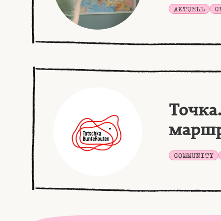
AKTUELL
C
Точка
марш
COMMUNITY