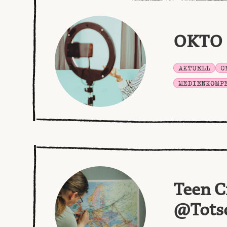
OKTO
AKTUELL
C
MEDIENKOMP
Teen C
@Tots