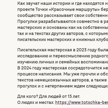
Как звучат наши истории и где находятся 
проекте Точки «Красочные маршруты» бер
сообщество рассказывает свои собственн
Прогулки разрабатываются совместно в р
мастерских и основаны как на собственных
так и на текстах других авторов, с которы
писательских мастерских и книжных клубо
Писательская мастерская в 2023 году был
исследованию и переосмыслению родного 
изучению личных и семейных воспоминаний
В 2024 году мастерская сосредоточится н
процессе написания. Мы уже прочли и об
текстов немецкоязычных авторов, а такж
прогулок и с нетерпением ждем следующих 
Для кого? Для людей от 15 лет.
О людях и местах:
https://www.totschka-be