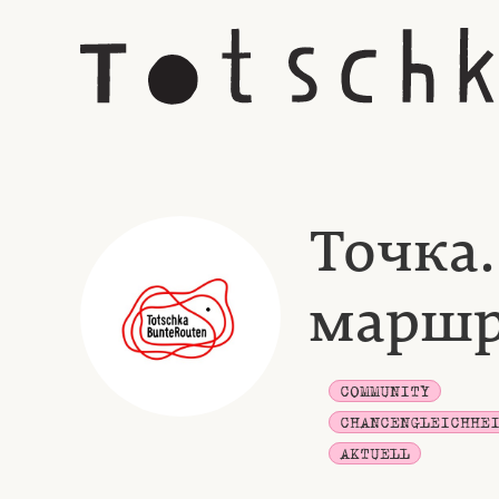
Точка
марш
COMMUNITY
CHANCENGLEICHHE
AKTUELL