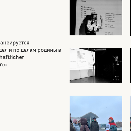
нансируется
ел и по делам родины в
aftlicher
n.»