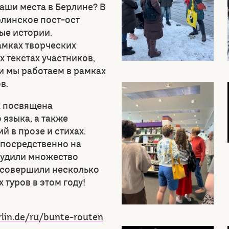
наши места в Берлине? В
линское пост-ост
ые истории.
амках творческих
 текстах участников,
ми мы работаем в рамках
в.
а посвящена
языка, а также
 в прозе и стихах.
епосредственно на
судили множество
е совершили несколько
туров в этом году!
rlin.de/ru/bunte-routen