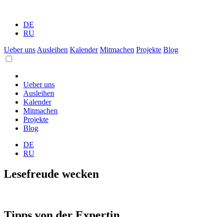
DE
RU
Ueber uns
Ausleihen
Kalender
Mitmachen
Projekte
Blog
Ueber uns
Ausleihen
Kalender
Mitmachen
Projekte
Blog
DE
RU
Lesefreude wecken