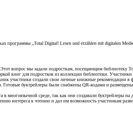
рограммы „Total Digital! Lesen und erzählen mit digitalen Medi
 Этот вопрос мы задали подросткам, посещающим библиотеку Т
ркой книг для подростков из коллекции библиотеки. Участники 
ехник участники создали свои личные книжные рекомендации в 
ты. Готовые буктрейлеры были снабжены QR-кодами и размещены
 в многоязычной среде, так как они создавали буктрейлеры на 
ению интереса к чтению и дал им возможность участникам разв