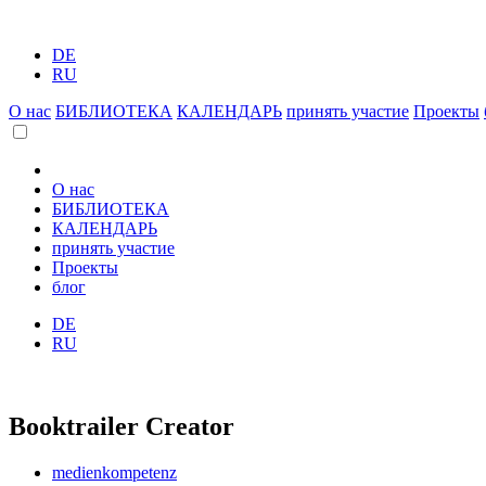
DE
RU
О нас
БИБЛИОТЕКА
КАЛЕНДАРЬ
принять участие
Проекты
О нас
БИБЛИОТЕКА
КАЛЕНДАРЬ
принять участие
Проекты
блог
DE
RU
Booktrailer Creator
medienkompetenz