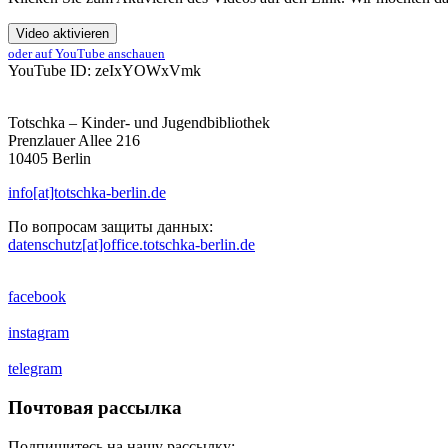
Klicken Sie zum Aktivieren des Videos auf den Link. Wir möchten da
Video aktivieren
oder auf YouTube anschauen
YouTube ID: zeIxYOWxVmk
Totschka – Kinder- und Jugendbibliothek
Prenzlauer Allee 216
10405 Berlin
info[at]totschka-berlin.de
По вопросам защиты данных:
datenschutz[at]office.totschka-berlin.de
facebook
instagram
telegram
Почтовая рассылка